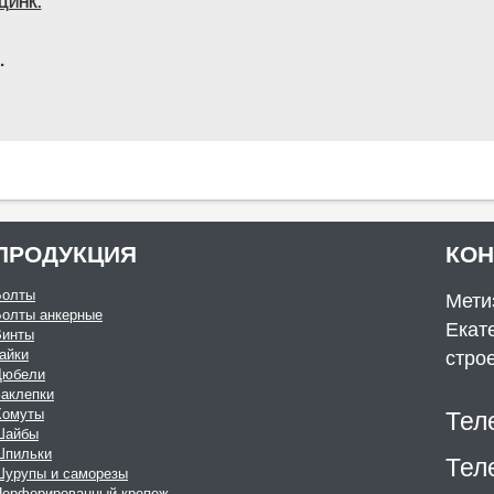
ОЦИНК.
.
ПРОДУКЦИЯ
КО
Болты
Мети
Болты анкерные
Екате
Винты
стро
айки
Дюбели
аклепки
Тел
Хомуты
Шайбы
Шпильки
Тел
Шурупы и саморезы
Перфорированный крепеж