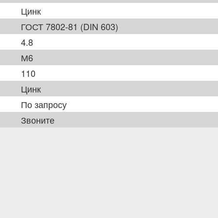
Цинк
ГОСТ 7802-81 (DIN 603)
4.8
М6
110
Цинк
По запросу
Звоните