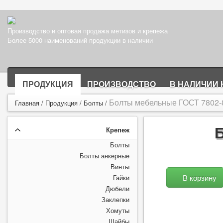
Производство и оптовая продажа метизов и крепежа
Более 5000 наименований продукции в наличии
ПРОДУКЦИЯ
ПРОИЗВОДСТВО
В НАЛИЧИИ 
Болты мебельные ГОСТ 7802-8
Главная
/
Продукция
/
Болты
/
Крепеж
Болты
Болты анкерные
Винты
В корзину
Гайки
Дюбели
Заклепки
Хомуты
Шайбы