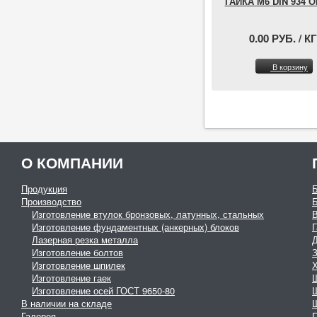
ГАЙКА М6 DIN 934 
0.00 РУБ. / КГ
В корзину
О КОМПАНИИ
Продукция
Производство
Изготовление втулок бронзовых, латунных, стальных
Изготовление фундаментных (анкерных) блоков
Г
Лазерная резка металла
Изготовление болтов
З
Изготовление шпилек
Изготовление гаек
Изготовление осей ГОСТ 9650-80
В наличии на складе
Галерея