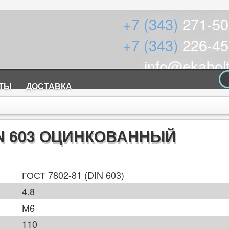
+7 (343)
271-50
+7 (343)
226-45
info@ekabolt
КТЫ
ДОСТАВКА
N 603 ОЦИНКОВАННЫЙ
ГОСТ 7802-81 (DIN 603)
4.8
М6
110