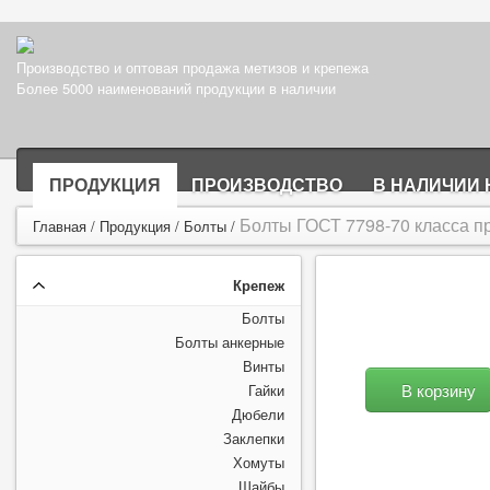
Производство и оптовая продажа метизов и крепежа
Более 5000 наименований продукции в наличии
ПРОДУКЦИЯ
ПРОИЗВОДСТВО
В НАЛИЧИИ 
Болты ГОСТ 7798-70 класса пр
Главная
/
Продукция
/
Болты
/
Крепеж
Болты
Болты анкерные
Винты
В корзину
Гайки
Дюбели
Заклепки
Хомуты
Шайбы