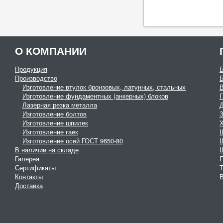
О КОМПАНИИ
Продукция
Производство
Изготовление втулок бронзовых, латунных, стальных
Изготовление фундаментных (анкерных) блоков
Г
Лазерная резка металла
Изготовление болтов
З
Изготовление шпилек
Изготовление гаек
Изготовление осей ГОСТ 9650-80
В наличии на складе
Галерея
Сертификаты
Контакты
В
Доставка