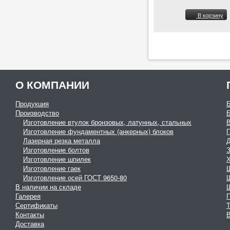
В корзину
О КОМПАНИИ
Продукция
Производство
Изготовление втулок бронзовых, латунных, стальных
Изготовление фундаментных (анкерных) блоков
Г
Лазерная резка металла
Изготовление болтов
З
Изготовление шпилек
Изготовление гаек
Изготовление осей ГОСТ 9650-80
В наличии на складе
Галерея
Сертификаты
Контакты
В
Доставка