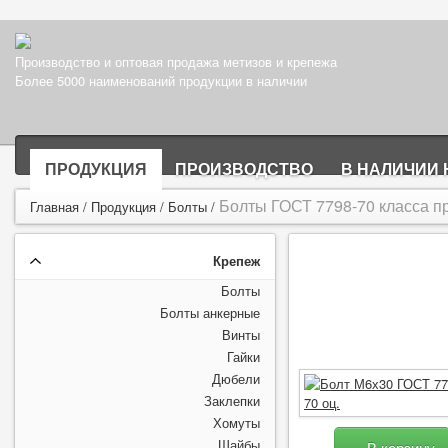
Производство и оптовая продажа метизов и крепежа
Более 5000 наименований продукции в наличии
ПРОДУКЦИЯ
ПРОИЗВОДСТВО
В НАЛИЧИИ 
Болты ГОСТ 7798-70 класса пр
Главная
/
Продукция
/
Болты
/
Крепеж
Болты
Болты анкерные
Винты
Гайки
Дюбели
Заклепки
Хомуты
Шайбы
В корзину