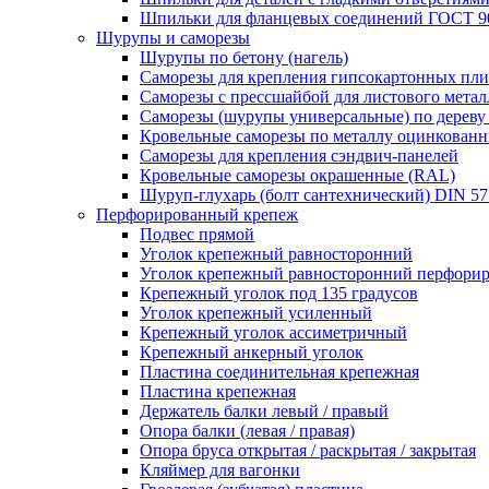
Шпильки для фланцевых соединений ГОСТ 9
Шурупы и саморезы
Шурупы по бетону (нагель)
Саморезы для крепления гипсокартонных пли
Саморезы с прессшайбой для листового металл
Саморезы (шурупы универсальные) по дереву
Кровельные саморезы по металлу оцинкован
Саморезы для крепления сэндвич-панелей
Кровельные саморезы окрашенные (RAL)
Шуруп-глухарь (болт сантехнический) DIN 5
Перфорированный крепеж
Подвес прямой
Уголок крепежный равносторонний
Уголок крепежный равносторонний перфори
Крепежный уголок под 135 градусов
Уголок крепежный усиленный
Крепежный уголок ассиметричный
Крепежный анкерный уголок
Пластина соединительная крепежная
Пластина крепежная
Держатель балки левый / правый
Опора балки (левая / правая)
Опора бруса открытая / раскрытая / закрытая
Кляймер для вагонки