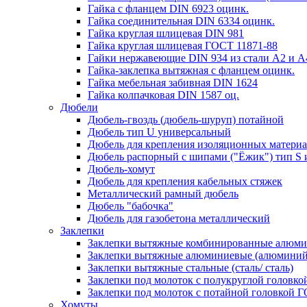
Гайка с фланцем DIN 6923 оцинк.
Гайка соединительная DIN 6334 оцинк.
Гайка круглая шлицевая DIN 981
Гайка круглая шлицевая ГОСТ 11871-88
Гайки нержавеющие DIN 934 из стали A2 и А
Гайка-заклепка вытяжная с фланцем оцинк.
Гайка мебельная забивная DIN 1624
Гайка колпачковая DIN 1587 оц.
Дюбели
Дюбель-гвоздь (дюбель-шуруп) потайной
Дюбель тип U универсальный
Дюбель для крепления изоляционных материа
Дюбель распорный с шипами ("Ёжик") тип S 
Дюбель-хомут
Дюбель для крепления кабельных стяжек
Металлический рамный дюбель
Дюбель "бабочка"
Дюбель для газобетона металлический
Заклепки
Заклепки вытяжные комбинированные алюмин
Заклепки вытяжные алюминиевые (алюминий
Заклепки вытяжные стальные (сталь/ сталь)
Заклепки под молоток с полукруглой головк
Заклепки под молоток с потайной головкой 
Хомуты