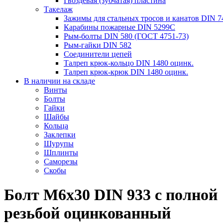
Гвоздевая (зубчатая) пластина
Такелаж
Зажимы для стальных тросов и канатов DIN 7
Карабины пожарные DIN 5299C
Рым-болты DIN 580 (ГОСТ 4751-73)
Рым-гайки DIN 582
Соединители цепей
Талреп крюк-кольцо DIN 1480 оцинк.
Талреп крюк-крюк DIN 1480 оцинк.
В наличии на складе
Винты
Болты
Гайки
Шайбы
Кольца
Заклепки
Шурупы
Шплинты
Саморезы
Скобы
Болт М6х30 DIN 933 с полной
резьбой оцинкованный