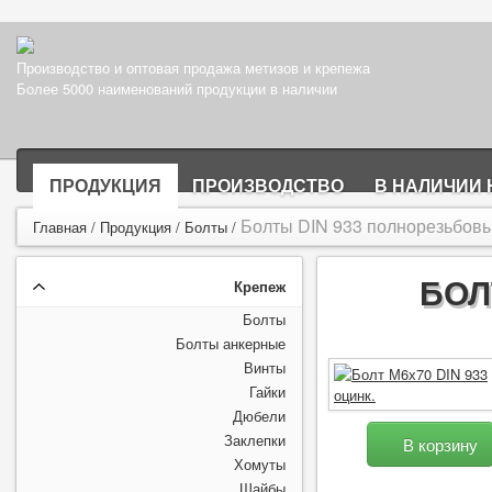
Производство и оптовая продажа метизов и крепежа
Более 5000 наименований продукции в наличии
ПРОДУКЦИЯ
ПРОИЗВОДСТВО
В НАЛИЧИИ 
Болты DIN 933 полнорезьбовы
Главная
/
Продукция
/
Болты
/
БОЛ
Крепеж
Болты
Болты анкерные
Винты
Гайки
Дюбели
Заклепки
В корзину
Хомуты
Шайбы