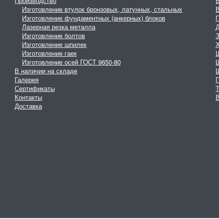
Производство
Изготовление втулок бронзовых, латунных, стальных
Изготовление фундаментных (анкерных) блоков
Г
Лазерная резка металла
Изготовление болтов
З
Изготовление шпилек
Изготовление гаек
Изготовление осей ГОСТ 9650-80
В наличии на складе
Галерея
Сертификаты
Контакты
В
Доставка