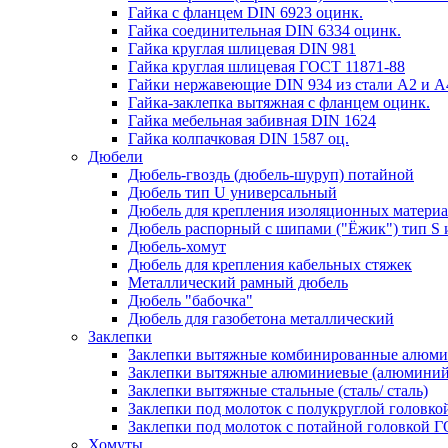
Гайка с фланцем DIN 6923 оцинк.
Гайка соединительная DIN 6334 оцинк.
Гайка круглая шлицевая DIN 981
Гайка круглая шлицевая ГОСТ 11871-88
Гайки нержавеющие DIN 934 из стали A2 и А
Гайка-заклепка вытяжная с фланцем оцинк.
Гайка мебельная забивная DIN 1624
Гайка колпачковая DIN 1587 оц.
Дюбели
Дюбель-гвоздь (дюбель-шуруп) потайной
Дюбель тип U универсальный
Дюбель для крепления изоляционных материа
Дюбель распорный с шипами ("Ёжик") тип S 
Дюбель-хомут
Дюбель для крепления кабельных стяжек
Металлический рамный дюбель
Дюбель "бабочка"
Дюбель для газобетона металлический
Заклепки
Заклепки вытяжные комбинированные алюмин
Заклепки вытяжные алюминиевые (алюминий
Заклепки вытяжные стальные (сталь/ сталь)
Заклепки под молоток с полукруглой головк
Заклепки под молоток с потайной головкой 
Хомуты