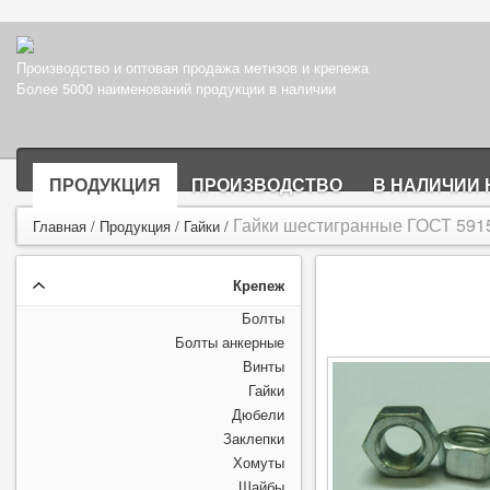
Производство и оптовая продажа метизов и крепежа
Более 5000 наименований продукции в наличии
ПРОДУКЦИЯ
ПРОИЗВОДСТВО
В НАЛИЧИИ 
Гайки шестигранные ГОСТ 5915-7
Главная
/
Продукция
/
Гайки
/
Крепеж
Болты
Болты анкерные
Винты
Гайки
Дюбели
Заклепки
Хомуты
Шайбы