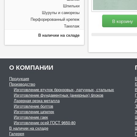
Шпильки
Шурупы и саморезы
Перфорированный крепеж
В корзину
Такелаж
В наличии на складе
О КОМПАНИИ
Продукция
Производство
Изготовление втулок бронзовых, латунных, стальных
Изготовление фундаментных (анкерных) блоков
Г
Лазерная резка металла
Изготовление болтов
З
Изготовление шпилек
Изготовление гаек
Изготовление осей ГОСТ 9650-80
В наличии на складе
Галерея