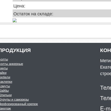
Цена:
Остаток на складе:
ПРОДУКЦИЯ
КО
Болты
Мети
Болты анкерные
Екате
Винты
стро
айки
Дюбели
аклепки
Тел
Хомуты
Шайбы
Шпильки
Тел
Шурупы и саморезы
Перфорированный крепеж
E-ma
Такелаж