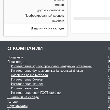
Шпильки
Шурупы и саморезы
Перфорированный крепеж
Такелаж
В наличии на складе
О КОМПАНИИ
Продукция
Производство
Изготовление втулок бронзовых, латунных, стальных
Изготовление фундаментных (анкерных) блоков
Г
Лазерная резка металла
Изготовление болтов
З
Изготовление шпилек
Изготовление гаек
Изготовление осей ГОСТ 9650-80
В наличии на складе
Галерея
Сертификаты