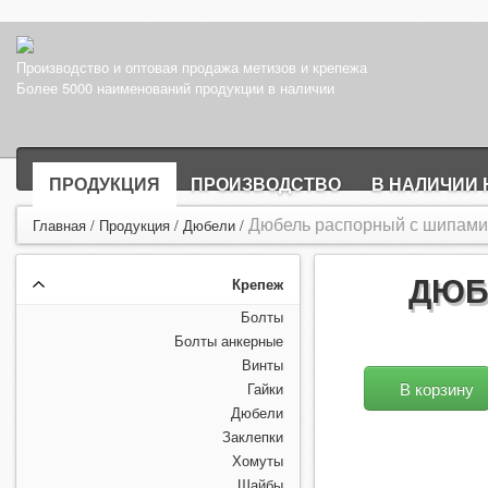
Производство и оптовая продажа метизов и крепежа
Более 5000 наименований продукции в наличии
ПРОДУКЦИЯ
ПРОИЗВОДСТВО
В НАЛИЧИИ 
Дюбель распорный с шипами (
Главная
/
Продукция
/
Дюбели
/
ДЮБ
Крепеж
Болты
Болты анкерные
Винты
В корзину
Гайки
Дюбели
Заклепки
Хомуты
Шайбы