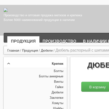
Производство и оптовая продажа метизов и крепежа
Более 5000 наименований продукции в наличии
ПРОДУКЦИЯ
ПРОИЗВОДСТВО
В НАЛИЧИИ 
Дюбель распорный с шипами (
Главная
/
Продукция
/
Дюбели
/
ДЮБЕ
Крепеж
Болты
Болты анкерные
Винты
В корзину
Гайки
Дюбели
Заклепки
Хомуты
Шайбы