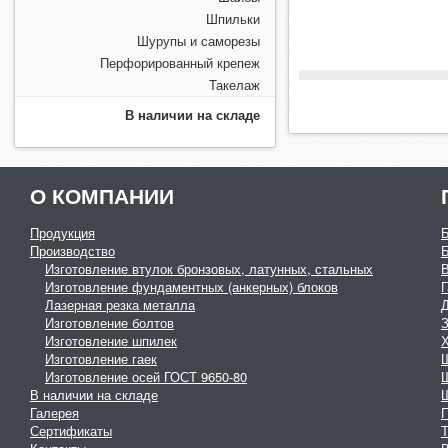
Шпильки
Шурупы и саморезы
Перфорированный крепеж
Такелаж
В наличии на складе
О КОМПАНИИ
Продукция
Производство
Изготовление втулок бронзовых, латунных, стальных
Изготовление фундаментных (анкерных) блоков
Г
Лазерная резка металла
Изготовление болтов
З
Изготовление шпилек
Изготовление гаек
Изготовление осей ГОСТ 9650-80
В наличии на складе
Галерея
Сертификаты